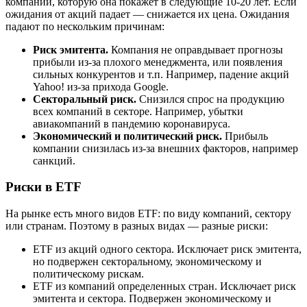
компании, которую она покажет в следующие 10-20 лет. Если
ожидания от акций падает — снижается их цена. Ожидания
падают по нескольким причинам:
Риск эмитента.
Компания не оправдывает прогнозы
прибыли из-за плохого менеджмента, или появления
сильных конкурентов и т.п. Например, падение акций
Yahoo! из-за прихода Google.
Секторальный риск.
Снизился спрос на продукцию
всех компаний в секторе. Например, убытки
авиакомпаний в пандемию коронавируса.
Экономический и политический риск.
Прибыль
компании снизилась из-за внешних факторов, например
санкций.
Риски в ETF
На рынке есть много видов ETF: по виду компаний, сектору
или странам. Поэтому в разных видах — разные риски:
ETF из акций одного сектора. Исключает риск эмитента,
но подвержен секторальному, экономическому и
политическому рискам.
ETF из компаний определенных стран. Исключает риск
эмитента и сектора. Подвержен экономическому и