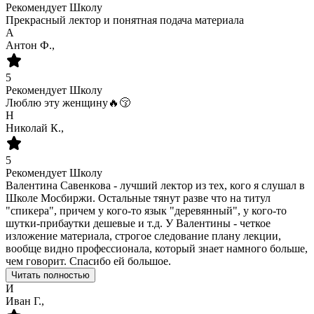
Рекомендует Школу
Прекрасный лектор и понятная подача материала
А
Антон Ф.,
5
Рекомендует Школу
Люблю эту женщину🔥😚
Н
Николай К.,
5
Рекомендует Школу
Валентина Савенкова - лучший лектор из тех, кого я слушал в
Школе Мосбиржи. Остальные тянут разве что на титул
"спикера", причем у кого-то язык "деревянный", у кого-то
шутки-прибаутки дешевые и т.д. У Валентины - четкое
изложение материала, строгое следование плану лекции,
вообще видно профессионала, который знает намного больше,
чем говорит. Спасибо ей большое.
Читать полностью
И
Иван Г.,