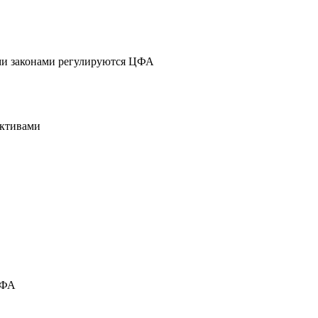
ми законами регулируются ЦФА
активами
ЦФА