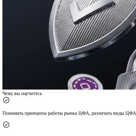
Чему вы научитесь
Понимать принципы работы рынка ЦФА, различать виды ЦФА 