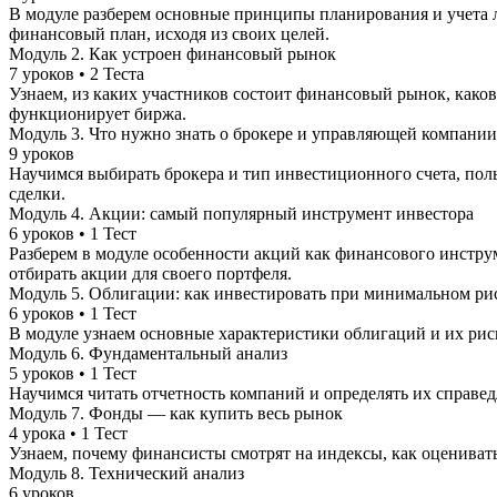
В модуле разберем основные принципы планирования и учета 
финансовый план, исходя из своих целей.
Модуль 2. Как устроен финансовый рынок
7 уроков • 2 Теста
Узнаем, из каких участников состоит финансовый рынок, како
функционирует биржа.
Модуль 3. Что нужно знать о брокере и управляющей компании
9 уроков
Научимся выбирать брокера и тип инвестиционного счета, по
сделки.
Модуль 4. Акции: самый популярный инструмент инвестора
6 уроков • 1 Тест
Разберем в модуле особенности акций как финансового инструме
отбирать акции для своего портфеля.
Модуль 5. Облигации: как инвестировать при минимальном ри
6 уроков • 1 Тест
В модуле узнаем основные характеристики облигаций и их риск
Модуль 6. Фундаментальный анализ
5 уроков • 1 Тест
Научимся читать отчетность компаний и определять их справ
Модуль 7. Фонды — как купить весь рынок
4 урока • 1 Тест
Узнаем, почему финансисты смотрят на индексы, как оценивать
Модуль 8. Технический анализ
6 уроков